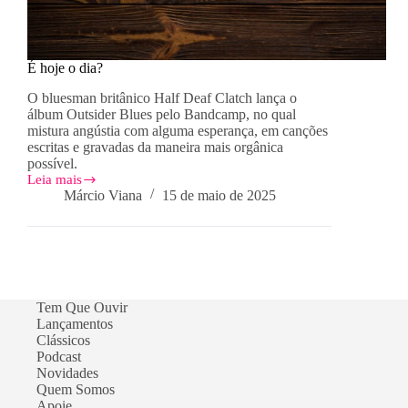
É hoje o dia?
O bluesman britânico Half Deaf Clatch lança o
álbum Outsider Blues pelo Bandcamp, no qual
mistura angústia com alguma esperança, em canções
escritas e gravadas da maneira mais orgânica
possível.
Leia mais
É
Márcio Viana
15 de maio de 2025
hoje
o
dia?
Tem Que Ouvir
Lançamentos
Clássicos
Podcast
Novidades
Quem Somos
Apoie