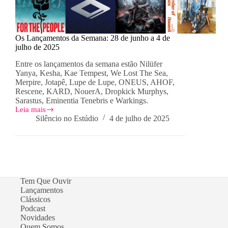
Os Lançamentos da Semana: 28 de junho a 4 de
julho de 2025
Entre os lançamentos da semana estão Nilüfer
Yanya, Kesha, Kae Tempest, We Lost The Sea,
Merpire, Jotapê, Lupe de Lupe, ONEUS, AHOF,
Rescene, KARD, NouerA, Dropkick Murphys,
Sarastus, Eminentia Tenebris e Warkings.
Leia mais
Os
Silêncio no Estúdio
4 de julho de 2025
Lançamentos
da
Semana:
28
de
junho
a
Tem Que Ouvir
4
Lançamentos
de
Clássicos
julho
de
Podcast
2025
Novidades
Quem Somos