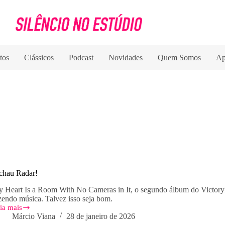
tos
Clássicos
Podcast
Novidades
Quem Somos
Ap
chau Radar!
 Heart Is a Room With No Cameras in It, o segundo álbum do Victoryl
zendo música. Talvez isso seja bom.
ia mais
chau
Márcio Viana
28 de janeiro de 2026
dar!