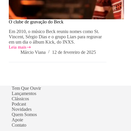
O clube de gravação do Beck
Em 2010, o músico Beck reuniu nomes como St.
Vincent, Sérgio Dias e o grupo Liars para regravar
em um dia o álbum Kick, do INXS.
Leia mais
O
Márcio Viana
12 de fevereiro de 2025
clube
de
gravação
do
Beck
Tem Que Ouvir
Lançamentos
Clássicos
Podcast
Novidades
Quem Somos
Apoie
Contato