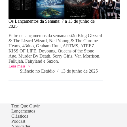
Os Lançamentos da Semana: 7 a 13 de junho de
2025
Entre os lançamentos da semana estão King Gizzard
& The Lizard Wizard, Neil Young & The Chrome
Hearts, 43duo, Graham Hunt, ARTMS, ATEEZ,
KISS OF LIFE, Doyoung, Queens of the Stone
Age, Murder By Death, Sorry Girls, Van Morrison,
Fallujah, Fairyland e Saxon.
Leia mais
Os
Silêncio no Estúdio
13 de junho de 2025
Lançamentos
da
Semana:
7
a
13
de
Tem Que Ouvir
junho
Lançamentos
de
Clássicos
2025
Podcast
Novidades