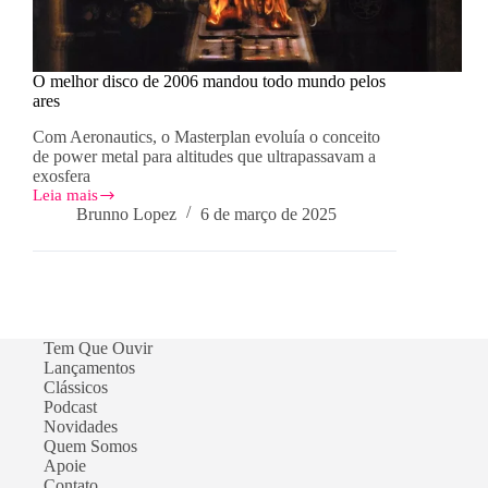
O melhor disco de 2006 mandou todo mundo pelos
ares
Com Aeronautics, o Masterplan evoluía o conceito
de power metal para altitudes que ultrapassavam a
exosfera
Leia mais
O
Brunno Lopez
6 de março de 2025
melhor
disco
de
2006
mandou
todo
mundo
Tem Que Ouvir
pelos
Lançamentos
ares
Clássicos
Podcast
Novidades
Quem Somos
Apoie
Contato