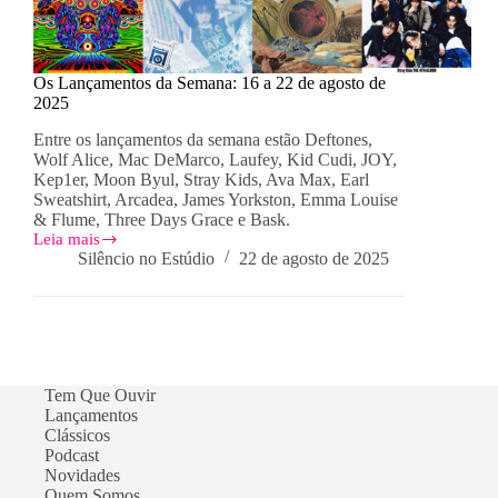
Os Lançamentos da Semana: 16 a 22 de agosto de
2025
Entre os lançamentos da semana estão Deftones,
Wolf Alice, Mac DeMarco, Laufey, Kid Cudi, JOY,
Kep1er, Moon Byul, Stray Kids, Ava Max, Earl
Sweatshirt, Arcadea, James Yorkston, Emma Louise
& Flume, Three Days Grace e Bask.
Leia mais
Os
Silêncio no Estúdio
22 de agosto de 2025
Lançamentos
da
Semana:
16
a
22
de
Tem Que Ouvir
agosto
Lançamentos
de
Clássicos
2025
Podcast
Novidades
Quem Somos