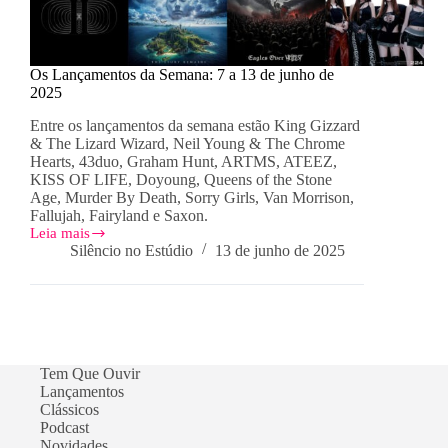
Os Lançamentos da Semana: 7 a 13 de junho de
2025
Entre os lançamentos da semana estão King Gizzard
& The Lizard Wizard, Neil Young & The Chrome
Hearts, 43duo, Graham Hunt, ARTMS, ATEEZ,
KISS OF LIFE, Doyoung, Queens of the Stone
Age, Murder By Death, Sorry Girls, Van Morrison,
Fallujah, Fairyland e Saxon.
Leia mais
Os
Silêncio no Estúdio
13 de junho de 2025
Lançamentos
da
Semana:
7
a
13
de
Tem Que Ouvir
junho
Lançamentos
de
Clássicos
2025
Podcast
Novidades