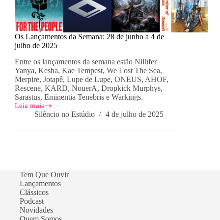
Os Lançamentos da Semana: 28 de junho a 4 de
julho de 2025
Entre os lançamentos da semana estão Nilüfer
Yanya, Kesha, Kae Tempest, We Lost The Sea,
Merpire, Jotapê, Lupe de Lupe, ONEUS, AHOF,
Rescene, KARD, NouerA, Dropkick Murphys,
Sarastus, Eminentia Tenebris e Warkings.
Leia mais
Os
Silêncio no Estúdio
4 de julho de 2025
Lançamentos
da
Semana:
28
de
junho
a
Tem Que Ouvir
4
Lançamentos
de
Clássicos
julho
de
Podcast
2025
Novidades
Quem Somos