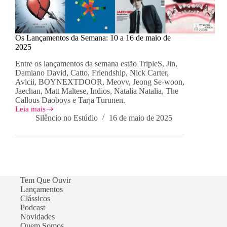
Os Lançamentos da Semana: 10 a 16 de maio de
2025
Entre os lançamentos da semana estão TripleS, Jin,
Damiano David, Catto, Friendship, Nick Carter,
Avicii, BOYNEXTDOOR, Meovv, Jeong Se-woon,
Jaechan, Matt Maltese, Indios, Natalia Natalia, The
Callous Daoboys e Tarja Turunen.
Leia mais
Os
Silêncio no Estúdio
16 de maio de 2025
Lançamentos
da
Semana:
10
a
16
de
Tem Que Ouvir
maio
Lançamentos
de
Clássicos
2025
Podcast
Novidades
Quem Somos