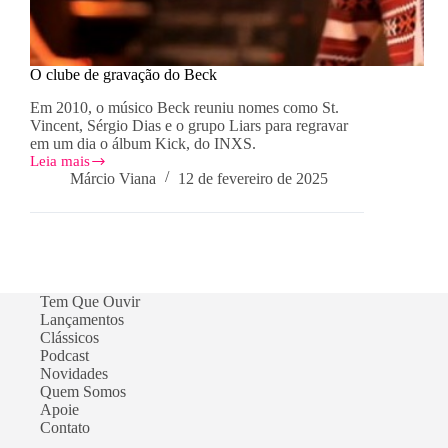
O clube de gravação do Beck
Em 2010, o músico Beck reuniu nomes como St.
Vincent, Sérgio Dias e o grupo Liars para regravar
em um dia o álbum Kick, do INXS.
Leia mais
O
Márcio Viana
12 de fevereiro de 2025
clube
de
gravação
do
Beck
Tem Que Ouvir
Lançamentos
Clássicos
Podcast
Novidades
Quem Somos
Apoie
Contato