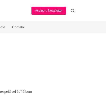
Assine a Newsletter
oie
Contato
respeitável 17º álbum