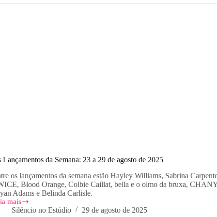
nda
ito
cessários
 Lançamentos da Semana: 23 a 29 de agosto de 2025
tre os lançamentos da semana estão Hayley Williams, Sabrina Carpente
ICE, Blood Orange, Colbie Caillat, bella e o olmo da bruxa, CH
yan Adams e Belinda Carlisle.
ia mais
s
Silêncio no Estúdio
29 de agosto de 2025
nçamentos