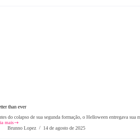
mana:
osto
25
tter than ever
tes do colapso de sua segunda formação, o Helloween entregava sua m
ia mais
tter
Brunno Lopez
14 de agosto de 2025
an
er