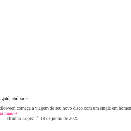
igatô, abóboras
lloween começa a viagem de seu novo disco com um single em home
ia mais
igatô,
Brunno Lopez
18 de junho de 2025
óboras