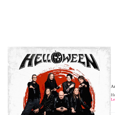
Ar
He
Le
Ar
ab