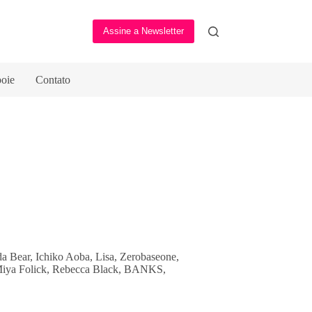
Assine a Newsletter
oie
Contato
a Bear, Ichiko Aoba, Lisa, Zerobaseone,
Miya Folick, Rebecca Black, BANKS,