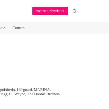
Assine a Newsletter
oie
Contato
C, godofredo, Lifeguard, MARINA,
ngs, Lil Wayne, The Doobie Brothers,