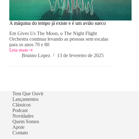
A máquina do tempo já existe e é um avião sueco
Em Gives Us The Moon, o The Night Flight
Orchestra continua levando as pessoas sem escalas
para os anos 70 e 80
Leia mais
A
Brunno Lopez
13 de fevereiro de 2025
máquina
do
tempo
já
existe
e
é
Tem Que Ouvir
um
Lançamentos
avião
Clássicos
sueco
Podcast
Novidades
Quem Somos
Apoie
Contato