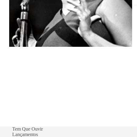
de
te
ag
Tem Que Ouvir
Lançamentos