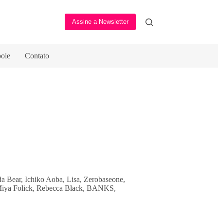
Assine a Newsletter
oie
Contato
a Bear, Ichiko Aoba, Lisa, Zerobaseone,
Miya Folick, Rebecca Black, BANKS,