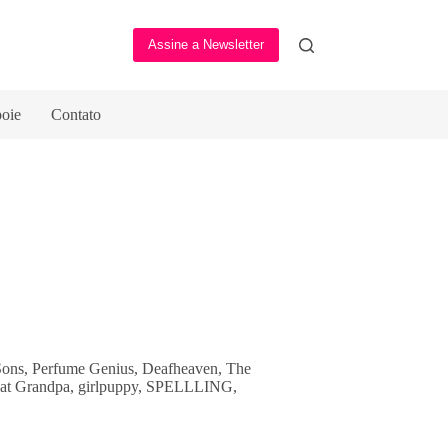
Assine a Newsletter
oie
Contato
Sons, Perfume Genius, Deafheaven, The
eat Grandpa, girlpuppy, SPELLLING,