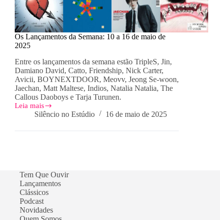
Os Lançamentos da Semana: 10 a 16 de maio de
2025
Entre os lançamentos da semana estão TripleS, Jin,
Damiano David, Catto, Friendship, Nick Carter,
Avicii, BOYNEXTDOOR, Meovv, Jeong Se-woon,
Jaechan, Matt Maltese, Indios, Natalia Natalia, The
Callous Daoboys e Tarja Turunen.
Leia mais
Os
Silêncio no Estúdio
16 de maio de 2025
Lançamentos
da
Semana:
10
a
16
de
Tem Que Ouvir
maio
Lançamentos
de
Clássicos
2025
Podcast
Novidades
Quem Somos