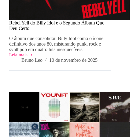
Rebel Yell do Billy Idol e o Segundo Álbum Que
Deu Certo
O álbum que consolidou Billy Idol como o ícone
definitivo dos anos 80, misturando punk, rock e
synthpop em quatro hits inesquecíveis.
Leia mais
Rebel
Bruno Leo
10 de novembro de 2025
Yell
do
Billy
Idol
e
o
Segundo
Álbum
Que
Deu
Certo