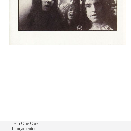
mo
re
Tem Que Ouvir
Lançamentos