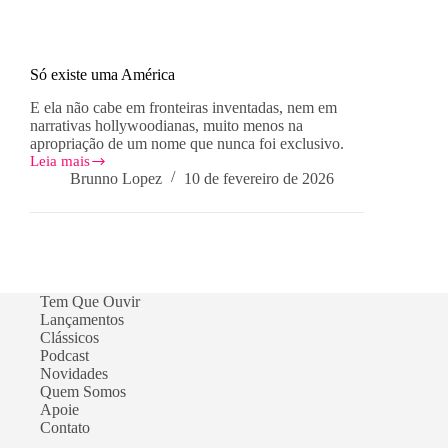
Só existe uma América
E ela não cabe em fronteiras inventadas, nem em
narrativas hollywoodianas, muito menos na
apropriação de um nome que nunca foi exclusivo.
Leia mais
Só
Brunno Lopez
10 de fevereiro de 2026
existe
uma
América
Tem Que Ouvir
Lançamentos
Clássicos
Podcast
Novidades
Quem Somos
Apoie
Contato