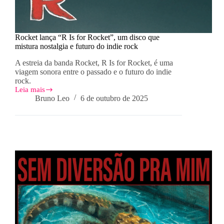
Rocket lança “R Is for Rocket”, um disco que
mistura nostalgia e futuro do indie rock
A estreia da banda Rocket, R Is for Rocket, é uma
viagem sonora entre o passado e o futuro do indie
rock.
Leia mais
Rocket
Bruno Leo
6 de outubro de 2025
lança
“R
Is
for
Rocket”,
um
disco
que
mistura
nostalgia
e
futuro
do
indie
rock