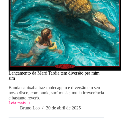
Lançamento da Maré Tardia tem diversão pra mim,
sim
Banda capixaba traz molecagem e diversão em seu
novo disco, com punk, surf music, muita irreverência
e bastante reverb.
Leia mais
Lançamento
Bruno Leo
30 de abril de 2025
da
Maré
Tardia
tem