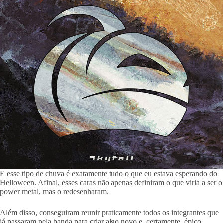
E esse tipo de chuva é exatamente tudo o que eu estava esperando do
Helloween. Afinal, esses caras não apenas definiram o que viria a ser o
power metal, mas o redesenharam.
Além disso, conseguiram reunir praticamente todos os integrantes que
já passaram pela banda para criar algo novo e, certamente, épico.