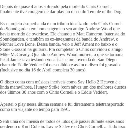
Depois de quase 4 anos sofrendo pela morte do Chris Cornell,
finalmente tive coragem de dar play no disco do Temple of the Dog.
Esse projeto / superbanda é um tributo idealizado pelo Chris Cornell
do Soundgarden em homenagem ao seu amigo Andrew Wood que
havia morrido de overdose. Ele chamou o Matt Cameron, baterista do
Soundgarden, e também os ex-integrantes da banda do Andrew, o
Mother Love Bone. Dessa banda, veio o Jeff Ament no baixo e o
Stone Gossard na guitarra. Pra completar, o Chris convidou o amigo
Mike McCready. Quando o Andrew Wood morreu, o que se tornaria
Pearl Jam estava testando vocalistas e um jovem lá de San Diego
chamado Eddie Vedder foi o escolhido e assim o disco foi gravado.
(Inclusive no dia 16 de Abril completa 30 anos).
O disco conta com músicas incríveis como Say Hello 2 Heaven e a
linda maravilhosa, Hunger Strike (com talvez um dos melhores duetos
dos últimos 30 anos com o Chris Cornell e o Eddie Vedder).
Apertei o play nessa última semana e fui diretamente teletransportado
como um viajante do tempo para 1991.
Senti uma dor imensa de todos os lutos que passei durante esses anos
perdendo o Kurt Cobain, Layne Staley e o Chris Cornell… Tudo isso