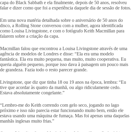
capa do Black Sabbath e ela finalmente, depois de 50 anos, resolveu
falar e dizer como que foi a experiência daquele dia de sessão de fotos.
Em uma nova matéria detalhada sobre o aniversário de 50 anos do
disco, a Rolling Stone conversou com a mulher, agora identificada
como Louisa Livingstone, e com o fotógrafo Keith Macmillan para
falarem sobre a criação da capa.
Macmillan falou que encontrou a Louisa Livingstone através de uma
agência de modelos de Londres e disse: “Ela era uma modelo
fantástica. Ela era muito pequena, mas muito, muito cooperativa. Eu
queria alguém pequeno, porque isso dava à paisagem um pouco mais
de grandeza. Fazia todo o resto parecer grande.
Livingstone, que diz que tinha 18 ou 19 anos na época, lembra: “Eu
tive que acordar às quatro da manhã, ou algo ridiculamente cedo.
Estava absolutamente congelante.”
“Lembro-me do Keith correndo com gelo seco, jogando no lago
próximo e isso não parecia estar funcionando muito bem, então ele
estava usando uma máquina de fumaça. Mas foi apenas uma daquelas
manhãs inglesas muito frias.”