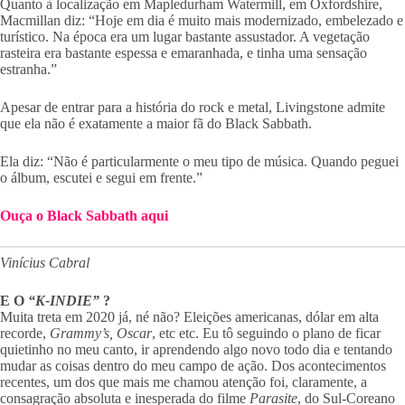
Quanto à localização em Mapledurham Watermill, em Oxfordshire,
Macmillan diz: “Hoje em dia é muito mais modernizado, embelezado e
turístico. Na época era um lugar bastante assustador. A vegetação
rasteira era bastante espessa e emaranhada, e tinha uma sensação
estranha.”
Apesar de entrar para a história do rock e metal, Livingstone admite
que ela não é exatamente a maior fã do Black Sabbath.
Ela diz: “Não é particularmente o meu tipo de música. Quando peguei
o álbum, escutei e segui em frente.”
Ouça o Black Sabbath aqui
Vinícius Cabral
E O
“K-INDIE”
?
Muita treta em 2020 já, né não? Eleições americanas, dólar em alta
recorde,
Grammy’s, Oscar
, etc etc. Eu tô seguindo o plano de ficar
quietinho no meu canto, ir aprendendo algo novo todo dia e tentando
mudar as coisas dentro do meu campo de ação. Dos acontecimentos
recentes, um dos que mais me chamou atenção foi, claramente, a
consagração absoluta e inesperada do filme
Parasite
, do Sul-Coreano