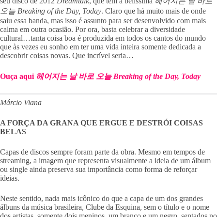
seu disco de 2012
Dreamtalk
, que tem a belíssima
헤어지는 날 바로
오늘 Breaking of the Day, Today
. Claro que há muito mais de onde
saiu essa banda, mas isso é assunto para ser desenvolvido com mais
calma em outra ocasião. Por ora, basta celebrar a diversidade
cultural…tanta coisa boa é produzida em todos os cantos do mundo
que às vezes eu sonho em ter uma vida inteira somente dedicada a
descobrir coisas novas. Que incrível seria…
Ouça aqui
헤어지는 날 바로 오늘 Breaking of the Day, Today
Márcio Viana
A FORÇA DA GRANA QUE ERGUE E DESTRÓI COISAS
BELAS
Capas de discos sempre foram parte da obra. Mesmo em tempos de
streaming, a imagem que representa visualmente a ideia de um álbum
ou single ainda preserva sua importância como forma de reforçar
ideias.
Neste sentido, nada mais icônico do que a capa de um dos grandes
álbuns da música brasileira, Clube da Esquina, sem o título e o nome
dos artistas, somente dois meninos, um branco e um negro, sentados no