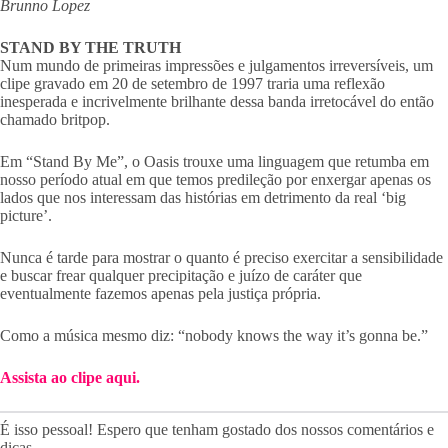
Brunno Lopez
STAND BY THE TRUTH
Num mundo de primeiras impressões e julgamentos irreversíveis, um
clipe gravado em 20 de setembro de 1997 traria uma reflexão
inesperada e incrivelmente brilhante dessa banda irretocável do então
chamado britpop.
Em “Stand By Me”, o Oasis trouxe uma linguagem que retumba em
nosso período atual em que temos predileção por enxergar apenas os
lados que nos interessam das histórias em detrimento da real ‘big
picture’.
Nunca é tarde para mostrar o quanto é preciso exercitar a sensibilidade
e buscar frear qualquer precipitação e juízo de caráter que
eventualmente fazemos apenas pela justiça própria.
Como a música mesmo diz: “nobody knows the way it’s gonna be.”
Assista ao clipe aqui.
É isso pessoal! Espero que tenham gostado dos nossos comentários e
dicas.