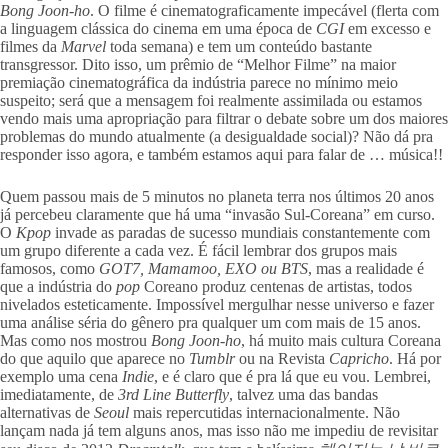
Bong Joon-ho
. O filme é cinematograficamente impecável (flerta com
a linguagem clássica do cinema em uma época de
CGI
em excesso e
filmes da
Marvel
toda semana) e tem um conteúdo bastante
transgressor. Dito isso, um prêmio de “Melhor Filme” na maior
premiação cinematográfica da indústria parece no mínimo meio
suspeito; será que a mensagem foi realmente assimilada ou estamos
vendo mais uma apropriação para filtrar o debate sobre um dos maiores
problemas do mundo atualmente (a desigualdade social)? Não dá pra
responder isso agora, e também estamos aqui para falar de … música!!
Quem passou mais de 5 minutos no planeta terra nos últimos 20 anos
já percebeu claramente que há uma “invasão Sul-Coreana” em curso.
O
Kpop
invade as paradas de sucesso mundiais constantemente com
um grupo diferente a cada vez. É fácil lembrar dos grupos mais
famosos, como
GOT7, Mamamoo, EXO ou BTS
, mas a realidade é
que a indústria do
pop
Coreano produz centenas de artistas, todos
nivelados esteticamente. Impossível mergulhar nesse universo e fazer
uma análise séria do gênero pra qualquer um com mais de 15 anos.
Mas como nos mostrou
Bong Joon-ho
, há muito mais cultura Coreana
do que aquilo que aparece no
Tumblr
ou na Revista
Capricho
. Há por
exemplo uma cena
Indie
, e é claro que é pra lá que eu vou. Lembrei,
imediatamente, de
3rd Line Butterfly
, talvez uma das bandas
alternativas de
Seoul
mais repercutidas internacionalmente. Não
lançam nada já tem alguns anos, mas isso não me impediu de revisitar