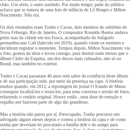
chão. Um sério, o outro sorrindo. Por muito tempo, parte do público
achava que se tratava de uma foto de infância de Lô Borges e Milton
Nascimento. Não era.
Os dois retratados eram Tonho e Cacau, dois meninos do subúrbio de
Nova Friburgo, Rio de Janeiro. O compositor Ronaldo Bastos andava
pelas ruas da cidade em seu Fusca, acompanhado do fotógrafo
pernambucano Cafi (falecido em 2019), quando viram os meninos e
decidiram registrar o momento. Tempos depois, Milton Nascimento viu
a foto, gostou da ideia e levou consigo, para ilustrar nada menos que o
álbum Clube da Esquina, um dos discos mais cultuados, não só no
Brasil, mas também no exterior.
Tonho e Cacau passaram 40 anos sem saber da existência deste álbum
e de sua participação nele, por meio da presença na capa. A história
mudou quando, em 2012, a reportagem do jornal O Estado de Minas
conseguiu localizá-los e reuní-los, para uma conversa e sessão de fotos,
refazendo o cenário original. Houve então , uma dose de emoção e
orgulho por fazerem parte de algo tão grandioso.
Mas a história não parou por aí. Preocupado, Tonho procurou um
advogado alguns meses depois e contou a história da capa e de como
sentia que deveriam ter procurado a família dele e do amigo para
obterem autorização de uso da imagem. Isso, é claro, se transformou