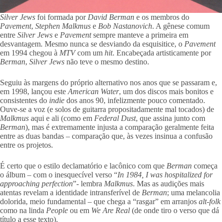
Silver Jews
foi formada por
David Berman
e os membros do
Pavement
,
Stephen Malkmus
e
Bob Nastanovich
. A gênese comum
entre
Silver Jews
e
Pavement
sempre manteve a primeira em
desvantagem. Mesmo nunca se desviando da esquisitice, o
Pavement
em 1994 chegou à
MTV
com um
hit
. Encabeçada artisticamente por
Berman
,
Silver Jews
não teve o mesmo destino.
Seguiu às margens do próprio alternativo nos anos que se passaram e,
em 1998, lançou este
American Water
, um dos discos mais bonitos e
consistentes do
indie
dos anos 90, infelizmente pouco comentado.
Ouve-se a voz (e solos de guitarra propositadamente mal tocados) de
Malkmus
aqui e ali (como em
Federal Dust
, que assina junto com
Berman
), mas é extremamente injusta a comparação geralmente feita
entre as duas bandas – comparação que, às vezes insinua a confusão
entre os projetos.
É certo que o estilo declamatório e lacônico com que
Berman
começa
o álbum – com o inesquecível verso “
In 1984, I was hospitalized for
approaching perfection
”- lembra
Malkmus
. Mas as audições mais
atentas revelam a identidade intransferível de
Berman
; uma melancolia
dolorida, meio fundamental – que chega a “rasgar” em arranjos
alt-folk
como na linda
People
ou em
We Are Real
(de onde tiro o verso que dá
título a esse texto).