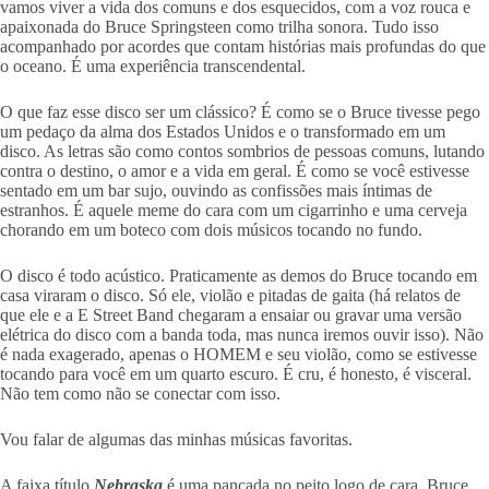
vamos viver a vida dos comuns e dos esquecidos, com a voz rouca e
apaixonada do Bruce Springsteen como trilha sonora. Tudo isso
acompanhado por acordes que contam histórias mais profundas do que
o oceano. É uma experiência transcendental.
O que faz esse disco ser um clássico? É como se o Bruce tivesse pego
um pedaço da alma dos Estados Unidos e o transformado em um
disco. As letras são como contos sombrios de pessoas comuns, lutando
contra o destino, o amor e a vida em geral. É como se você estivesse
sentado em um bar sujo, ouvindo as confissões mais íntimas de
estranhos. É aquele meme do cara com um cigarrinho e uma cerveja
chorando em um boteco com dois músicos tocando no fundo.
O disco é todo acústico. Praticamente as demos do Bruce tocando em
casa viraram o disco. Só ele, violão e pitadas de gaita (há relatos de
que ele e a E Street Band chegaram a ensaiar ou gravar uma versão
elétrica do disco com a banda toda, mas nunca iremos ouvir isso). Não
é nada exagerado, apenas o HOMEM e seu violão, como se estivesse
tocando para você em um quarto escuro. É cru, é honesto, é visceral.
Não tem como não se conectar com isso.
Vou falar de algumas das minhas músicas favoritas.
A faixa título
Nebraska
é uma pancada no peito logo de cara. Bruce