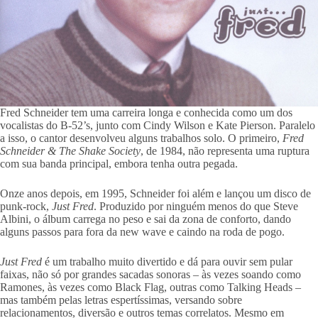
Fred Schneider tem uma carreira longa e conhecida como um dos
vocalistas do B-52’s, junto com Cindy Wilson e Kate Pierson. Paralelo
a isso, o cantor desenvolveu alguns trabalhos solo. O primeiro,
Fred
Schneider & The Shake Society
, de 1984, não representa uma ruptura
com sua banda principal, embora tenha outra pegada.
Onze anos depois, em 1995, Schneider foi além e lançou um disco de
punk-rock,
Just Fred
. Produzido por ninguém menos do que Steve
Albini, o álbum carrega no peso e sai da zona de conforto, dando
alguns passos para fora da new wave e caindo na roda de pogo.
Just Fred
é um trabalho muito divertido e dá para ouvir sem pular
faixas, não só por grandes sacadas sonoras – às vezes soando como
Ramones, às vezes como Black Flag, outras como Talking Heads –
mas também pelas letras espertíssimas, versando sobre
relacionamentos, diversão e outros temas correlatos. Mesmo em