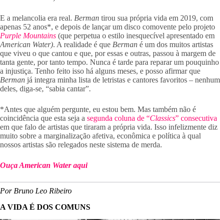
E a melancolia era real.
Berman
tirou sua própria vida em 2019, com
apenas 52 anos*, e depois de lançar um disco comovente pelo projeto
Purple Mountains
(que perpetua o estilo inesquecível apresentado em
American Water)
. A realidade é que
Berman
é um dos muitos artistas
que viveu o que cantou e que, por essas e outras, passou à margem de
tanta gente, por tanto tempo. Nunca é tarde para reparar um pouquinho
a injustiça. Tenho feito isso há alguns meses, e posso afirmar que
Berman
já integra minha lista de letristas e cantores favoritos – nenhum
deles, diga-se, “sabia cantar”.
*Antes que alguém pergunte, eu estou bem. Mas também não é
coincidência que esta seja a
segunda coluna de “
Classics
” consecutiva
em que falo de artistas que tiraram a própria vida. Isso infelizmente diz
muito sobre a marginalização afetiva, econômica e política à qual
nossos artistas são relegados neste sistema de merda.
Ouça American Water aqui
Por Bruno Leo Ribeiro
A VIDA É DOS COMUNS