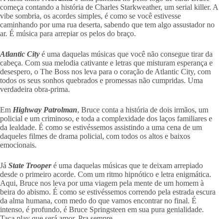
começa contando a história de Charles Starkweather, um serial killer. A
vibe sombria, os acordes simples, é como se você estivesse
caminhando por uma rua deserta, sabendo que tem algo assustador no
ar. É música para arrepiar os pelos do braço.
Atlantic City
é uma daquelas músicas que você não consegue tirar da
cabeça. Com sua melodia cativante e letras que misturam esperança e
desespero, o The Boss nos leva para o coração de Atlantic City, com
todos os seus sonhos quebrados e promessas não cumpridas. Uma
verdadeira obra-prima.
Em
Highway Patrolman
, Bruce conta a história de dois irmãos, um
policial e um criminoso, e toda a complexidade dos laços familiares e
da lealdade. É como se estivéssemos assistindo a uma cena de um
daqueles filmes de drama policial, com todos os altos e baixos
emocionais.
Já
State Trooper
é uma daquelas músicas que te deixam arrepiado
desde o primeiro acorde. Com um ritmo hipnótico e letra enigmática.
Aqui, Bruce nos leva por uma viagem pela mente de um homem à
beira do abismo. É como se estivéssemos correndo pela estrada escura
da alma humana, com medo do que vamos encontrar no final. É
intenso, é profundo, é Bruce Springsteen em sua pura genialidade.
Taca play que será amor. Pra sempre.