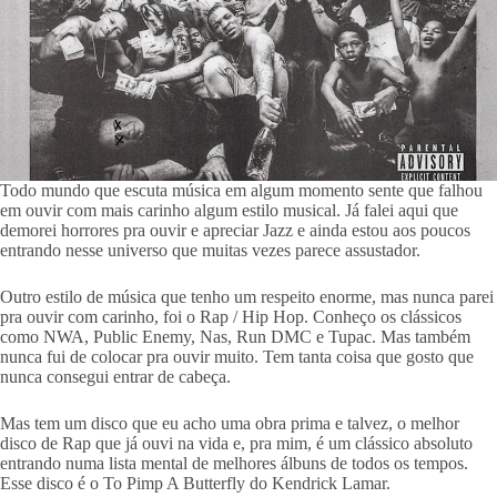
Todo mundo que escuta música em algum momento sente que falhou
em ouvir com mais carinho algum estilo musical. Já falei aqui que
demorei horrores pra ouvir e apreciar Jazz e ainda estou aos poucos
entrando nesse universo que muitas vezes parece assustador.
Outro estilo de música que tenho um respeito enorme, mas nunca parei
pra ouvir com carinho, foi o Rap / Hip Hop. Conheço os clássicos
como NWA, Public Enemy, Nas, Run DMC e Tupac. Mas também
nunca fui de colocar pra ouvir muito. Tem tanta coisa que gosto que
nunca consegui entrar de cabeça.
Mas tem um disco que eu acho uma obra prima e talvez, o melhor
disco de Rap que já ouvi na vida e, pra mim, é um clássico absoluto
entrando numa lista mental de melhores álbuns de todos os tempos.
Esse disco é o To Pimp A Butterfly do Kendrick Lamar.