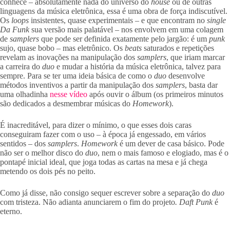
conhece – absolutamente nada do universo do
house
ou de outras
linguagens da música eletrônica, essa é uma obra de força indiscutível.
Os
loops
insistentes, quase experimentais – e que encontram no
single
Da Funk
sua versão mais palatável – nos envolvem em uma colagem
de
samplers
que pode ser definida exatamente pelo jargão: é um
punk
sujo, quase bobo – mas eletrônico. Os
beats
saturados e repetições
revelam as inovações na manipulação dos
samplers
, que iriam marcar
a carreira do
duo
e mudar a história da música eletrônica, talvez para
sempre. Para se ter uma ideia básica de como o
duo
desenvolve
métodos inventivos a partir da manipulação dos
samplers
, basta dar
uma olhadinha
nesse vídeo
após ouvir o álbum (os primeiros minutos
são dedicados a desmembrar músicas do
Homework
).
É inacreditável, para dizer o mínimo, o que esses dois caras
conseguiram fazer com o uso – à época já engessado, em vários
sentidos – dos
samplers
.
Homework
é um dever de casa básico. Pode
não ser o melhor disco do
duo
, nem o mais famoso e elogiado, mas é o
pontapé inicial ideal, que joga todas as cartas na mesa e já chega
metendo os dois pés no peito.
Como já disse, não consigo sequer escrever sobre a separação do
duo
com tristeza. Não adianta anunciarem o fim do projeto
. Daft Punk
é
eterno.