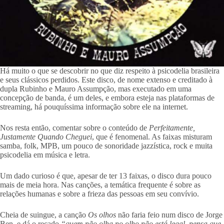
Há muito o que se descobrir no que diz respeito à psicodelia brasileira
e seus clássicos perdidos. Este disco, de nome extenso e creditado à
dupla Rubinho e Mauro Assumpção, mas executado em uma
concepção de banda, é um deles, e embora esteja nas plataformas de
streaming, há pouquíssima informação sobre ele na internet.
Nos resta então, comentar sobre o conteúdo de
Perfeitamente,
Justamente Quando Cheguei
, que é fenomenal. As faixas misturam
samba, folk, MPB, um pouco de sonoridade jazzística, rock e muita
psicodelia em música e letra.
Um dado curioso é que, apesar de ter 13 faixas, o disco dura pouco
mais de meia hora. Nas canções, a temática frequente é sobre as
relações humanas e sobre a frieza das pessoas em seu convívio.
Cheia de suingue, a canção
Os olhos
não faria feio num disco de Jorge
Ben, e dá o recado
“quem não olha no olho não está legal, pensa que