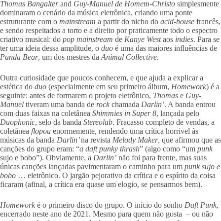
Thomas Bangalter
and
Guy-Manuel de Homem-Christo
simplesmente
dominaram o cenário da música eletrônica, criando uma ponte
estruturante com o
mainstream
a partir do nicho do
acid-house
francês,
e sendo respeitados a torto e a direito por praticamente todo o espectro
criativo musical: do
pop mainstream
de
Kanye West
aos
indies
. Para se
ter uma ideia dessa amplitude, o
duo
é uma das maiores influências de
Panda Bear
, um dos mestres da
Animal Collective.
Outra curiosidade que poucos conhecem, e que ajuda a explicar a
estética do
duo
(especialmente em seu primeiro álbum,
Homework
) é a
seguinte: antes de formarem o projeto eletrônico,
Thomas
e
Guy-
Manuel
tiveram uma banda de
rock
chamada
Darlin’
. A banda entrou
com duas faixas na coletânea
Shimmies in Super 8
, lançada pelo
Duophonic
, selo da banda
Stereolab
. Fracasso completo de vendas, a
coletânea
flopou
enormemente, rendendo uma crítica horrível às
músicas da banda
Darlin’
na revista
Melody Maker
, que afirmou que as
canções do grupo eram: “
a daft punky thrash
” (algo como “um
punk
sujo e bobo”). Obviamente, a
Darlin’
não foi para frente, mas suas
únicas canções lançadas pavimentaram o caminho para um
punk sujo e
bobo
… eletrônico. O jargão pejorativo da crítica e o espírito da coisa
ficaram (afinal, a crítica era quase um elogio, se pensarmos bem).
Homework
é o primeiro disco do grupo. O início do sonho
Daft Punk
,
encerrado neste ano de 2021. Mesmo para quem não gosta – ou não