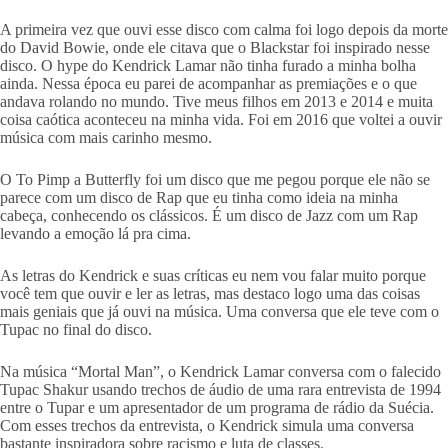
A primeira vez que ouvi esse disco com calma foi logo depois da morte
do David Bowie, onde ele citava que o Blackstar foi inspirado nesse
disco. O hype do Kendrick Lamar não tinha furado a minha bolha
ainda. Nessa época eu parei de acompanhar as premiações e o que
andava rolando no mundo. Tive meus filhos em 2013 e 2014 e muita
coisa caótica aconteceu na minha vida. Foi em 2016 que voltei a ouvir
música com mais carinho mesmo.
O To Pimp a Butterfly foi um disco que me pegou porque ele não se
parece com um disco de Rap que eu tinha como ideia na minha
cabeça, conhecendo os clássicos. É um disco de Jazz com um Rap
levando a emoção lá pra cima.
As letras do Kendrick e suas críticas eu nem vou falar muito porque
você tem que ouvir e ler as letras, mas destaco logo uma das coisas
mais geniais que já ouvi na música. Uma conversa que ele teve com o
Tupac no final do disco.
Na música “Mortal Man”, o Kendrick Lamar conversa com o falecido
Tupac Shakur usando trechos de áudio de uma rara entrevista de 1994
entre o Tupar e um apresentador de um programa de rádio da Suécia.
Com esses trechos da entrevista, o Kendrick simula uma conversa
bastante inspiradora sobre racismo e luta de classes.