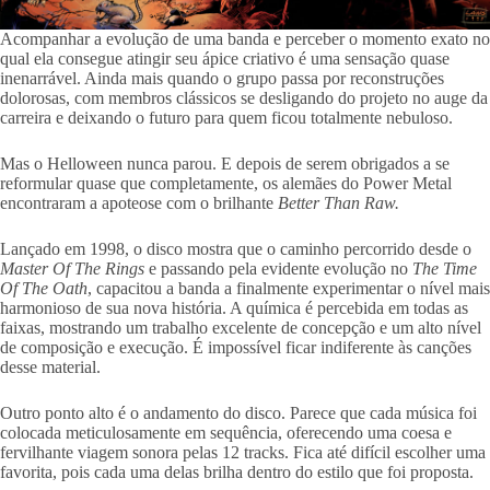
Acompanhar a evolução de uma banda e perceber o momento exato no
qual ela consegue atingir seu ápice criativo é uma sensação quase
inenarrável. Ainda mais quando o grupo passa por reconstruções
dolorosas, com membros clássicos se desligando do projeto no auge da
carreira e deixando o futuro para quem ficou totalmente nebuloso.
Mas o Helloween nunca parou. E depois de serem obrigados a se
reformular quase que completamente, os alemães do Power Metal
encontraram a apoteose com o brilhante
Better Than Raw.
Lançado em 1998, o disco mostra que o caminho percorrido desde o
Master Of The Rings
e passando pela evidente evolução no
The Time
Of The Oath
, capacitou a banda a finalmente experimentar o nível mais
harmonioso de sua nova história. A química é percebida em todas as
faixas, mostrando um trabalho excelente de concepção e um alto nível
de composição e execução. É impossível ficar indiferente às canções
desse material.
Outro ponto alto é o andamento do disco. Parece que cada música foi
colocada meticulosamente em sequência, oferecendo uma coesa e
fervilhante viagem sonora pelas 12 tracks. Fica até difícil escolher uma
favorita, pois cada uma delas brilha dentro do estilo que foi proposta.