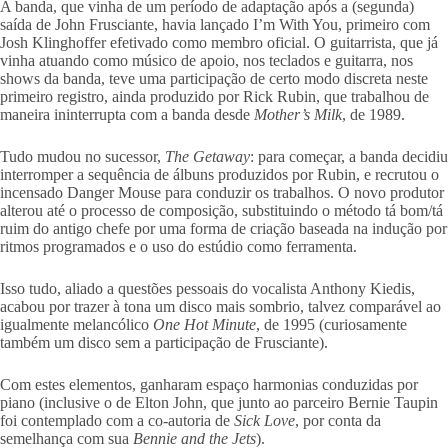
A banda, que vinha de um período de adaptação após a (segunda)
saída de John Frusciante, havia lançado I’m With You, primeiro com
Josh Klinghoffer efetivado como membro oficial. O guitarrista, que já
vinha atuando como músico de apoio, nos teclados e guitarra, nos
shows da banda, teve uma participação de certo modo discreta neste
primeiro registro, ainda produzido por Rick Rubin, que trabalhou de
maneira ininterrupta com a banda desde
Mother’s Milk
, de 1989.
Tudo mudou no sucessor,
The Getaway
: para começar, a banda decidiu
interromper a sequência de álbuns produzidos por Rubin, e recrutou o
incensado Danger Mouse para conduzir os trabalhos. O novo produtor
alterou até o processo de composição, substituindo o método tá bom/tá
ruim do antigo chefe por uma forma de criação baseada na indução por
ritmos programados e o uso do estúdio como ferramenta.
Isso tudo, aliado a questões pessoais do vocalista Anthony Kiedis,
acabou por trazer à tona um disco mais sombrio, talvez comparável ao
igualmente melancólico
One Hot Minute
, de 1995 (curiosamente
também um disco sem a participação de Frusciante).
Com estes elementos, ganharam espaço harmonias conduzidas por
piano (inclusive o de Elton John, que junto ao parceiro Bernie Taupin
foi contemplado com a co-autoria de
Sick Love
, por conta da
semelhança com sua
Bennie and the Jets
).