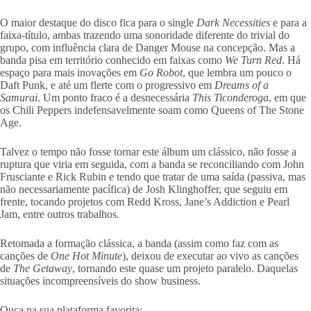
O maior destaque do disco fica para o single
Dark Necessities
e para a
faixa-título, ambas trazendo uma sonoridade diferente do trivial do
grupo, com influência clara de Danger Mouse na concepção. Mas a
banda pisa em território conhecido em faixas como
We Turn Red
. Há
espaço para mais inovações em
Go Robot
, que lembra um pouco o
Daft Punk, e até um flerte com o progressivo em
Dreams of a
Samurai
. Um ponto fraco é a desnecessária
This Ticonderoga
, em que
os Chili Peppers indefensavelmente soam como Queens of The Stone
Age.
Talvez o tempo não fosse tornar este álbum um clássico, não fosse a
ruptura que viria em seguida, com a banda se reconciliando com John
Frusciante e Rick Rubin e tendo que tratar de uma saída (passiva, mas
não necessariamente pacífica) de Josh Klinghoffer, que seguiu em
frente, tocando projetos com Redd Kross, Jane’s Addiction e Pearl
Jam, entre outros trabalhos.
Retomada a formação clássica, a banda (assim como faz com as
canções de
One Hot Minute
), deixou de executar ao vivo as canções
de
The Getaway
, tornando este quase um projeto paralelo. Daquelas
situações incompreensíveis do show business.
Ouça na sua plataforma favorita: