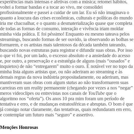
experiências mais intensas e afetivas com a música; retomei hábitos, 
voltei a formar bandas e a tocar ao vivo, me consolidei 
profissionalmente e passei a cuidar de um lar. Eu só não imaginava o 
quanto a loucura das crises econômicas, culturais e políticas do mundo 
iria me chacoalhar, e o quanto a desmaterialização quase que completa 
de todas as formas de consumo, interação e vivência iriam moldar 
minha vida prática. E foi péssimo! Enquanto eu mesmo tateava pelos 
streamings, buscando formas de ser ouvido, ia observando as bolhas se 
formarem, e os artistas mais talentosos da década também tateando, 
buscando novas estruturas para registrar e difundir suas obras. Por isso 
o que vi foi, por um lado, o excesso absoluto e a ansiedade do acesso 
e, por outro, a preservação e a estratégia de alguns (mais “ousados” e 
inquietos) de não “entregarem” muito o ouro. É notável ver no topo da 
minha lista alguns artistas que, ou não aderiram ao streaming e às 
demais regras da nova indústria propositadamente, ou aderiram, mas 
mantiveram suas obras com algum 
status
 ao não transformarem suas 
carreiras em um 
reality
 permanente (chegando por vezes a nos “negar” 
meros videoclipes ou entrevistas nos canais de 
YouTube
 que o 
algoritmo nos “oferta”). Os anos 10 pra mim foram um período de 
tentativa e erro, e de mudanças estratosféricas e abruptas. O bom é que 
já consigo notar claramente, das tentativas, quais redundaram em erro, 
e contemplar um futuro mais “seguro” e assertivo.
Menções Honrosas