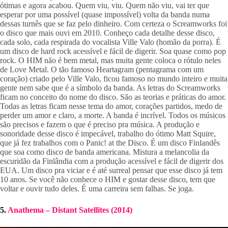
ótimas e agora acabou. Quem viu, viu. Quem não viu, vai ter que 
esperar por uma possível (quase impossível) volta da banda numa 
dessas turnês que se faz pelo dinheiro. Com certeza o Screamworks foi 
o disco que mais ouvi em 2010. Conheço cada detalhe desse disco, 
cada solo, cada respirada do vocalista Ville Valo (homão da porra). É 
um disco de hard rock acessível e fácil de digerir. Soa quase como pop 
rock. O HIM não é bem metal, mas muita gente coloca o rótulo neles 
de Love Metal. O tão famoso Heartagram (pentagrama com um 
coração) criado pelo Ville Valo, ficou famoso no mundo inteiro e muita 
gente nem sabe que é a símbolo da banda. As letras do Screamworks 
ficam no conceito do nome do disco. São as teorias e práticas do amor. 
Todas as letras ficam nesse tema do amor, corações partidos, medo de 
perder um amor e claro, a morte. A banda é incrível. Todos os músicos 
são precisos e fazem o que é preciso pra música. A produção e 
sonoridade desse disco é impecável, trabalho do ótimo Matt Squire, 
que já fez trabalhos com o Panic! at the Disco. É um disco Finlandês 
que soa como disco de banda americana. Mistura a melancolia da 
escuridão da Finlândia com a produção acessível e fácil de digerir dos 
EUA. Um disco pra viciar e é até surreal pensar que esse disco já tem 
10 anos. Se você não conhece o HIM e gostar desse disco, tem que 
voltar e ouvir tudo deles. É uma carreira sem falhas. Se joga.
5. 
Anathema – Distant Satellites (2014)