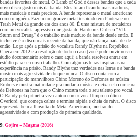
bandas favoritas do metal. O Lamb of God é dessas bandas que a cada 
novo disco gosto mais da banda. Eles foram ficando mais maduros, 
mais musicais e mais precisos. A banda representa o metal americano 
como ninguém. Fazem um groove metal inspirado em Pantera e no 
Trash Metal da grande era dos anos 80. É uma mistura de metaleiros 
com um vocalista agressivo que gosta de Hardcore. O disco “VII: 
Sturm und Drang” é o trabalho mais maduro da banda desde então. E 
inclusive é o disco mais recente da banda, que não lança nada desde 
então. Logo após a prisão do vocalista Randy Blythe na República 
Checa em 2012 e a resolução de todo o caso (você pode ouvir nosso 
áudio documentário sobre o caso aqui) a banda resolveu entrar em 
estúdio para seu novo trabalho. Com algumas letras inspiradas na 
experiência na prisão, Randy Blythe traz verdades nas letras e a banda 
mostra mais agressividade do que nunca. O disco conta com a 
participação do maravilhoso Chino Moreno do Deftones na música 
Embers e mostra maturidade pra mudar a música e deixar ela com cara 
de Deftones na hora que o Chino mostra toda o seu talento pro vocal. 
O Randy pela primeira vez cantou com o vocal limpo na ótima 
Overlord, que começa calma e termina rápida e cheia de raiva. O disco 
representa bem a filosofia do Metal Americano, mostrando 
agressividade e com produção de primeira qualidade.
9. 
Gojira – Magma (2016)