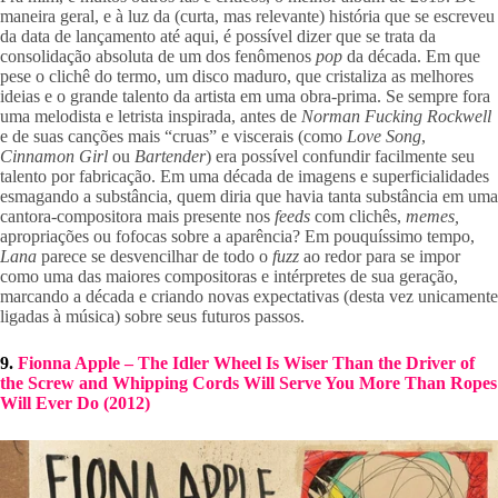
maneira geral, e à luz da (curta, mas relevante) história que se escreveu 
da data de lançamento até aqui, é possível dizer que se trata da 
consolidação absoluta de um dos fenômenos 
pop 
da década. Em que 
pese o clichê do termo, um disco maduro, que cristaliza as melhores 
ideias e o grande talento da artista em uma obra-prima. Se sempre fora 
uma melodista e letrista inspirada, antes de 
Norman Fucking Rockwell 
e de suas canções mais “cruas” e viscerais (como 
Love Song
, 
Cinnamon Girl 
ou 
Bartender
) era possível confundir facilmente seu 
talento por fabricação. Em uma década de imagens e superficialidades 
esmagando a substância, quem diria que havia tanta substância em uma 
cantora-compositora mais presente nos 
feeds
 com clichês, 
memes, 
apropriações ou fofocas sobre a aparência? Em pouquíssimo tempo, 
Lana 
parece se desvencilhar de todo o 
fuzz
 ao redor para se impor 
como uma das maiores compositoras e intérpretes de sua geração, 
marcando a década e criando novas expectativas (desta vez unicamente 
ligadas à música) sobre seus futuros passos.
9. 
Fionna Apple – The Idler Wheel Is Wiser Than the Driver of 
the Screw and Whipping Cords Will Serve You More Than Ropes 
Will Ever Do (2012)