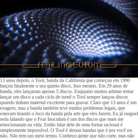
13 anos depois, o Tool, banda da Califórnia que começou em 1990 
lançou finalmente o seu quinto disco. Isso mesmo. Em 29 anos de 
banda, eles lançaram apenas 5 discos. Enquanto muitos artistas tentar 
lançar um disco a cada ciclo de turnê o Tool sempre lançou discos 
quando tinham material excelente para gravar. Claro que 13 anos é um 
exagero, mas a banda também teve muitos problemas legais, que 
estavam tirando o foco da banda pela arte que eles fazem. Eu já rasguei 
seda falando que o Fear Inoculum é um dos discos que mais me 
emocionaram na vida. Então falar dele de uma forma racional é 
simplesmente impossível. O Tool é dessas bandas que é pra você ou 
não. Não tem um meio termo. Conheço gente que não curte, mas não 