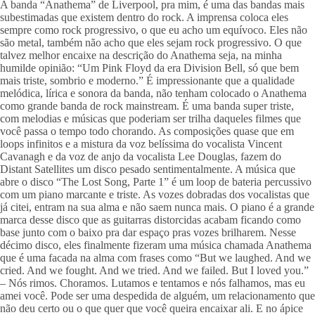
A banda “Anathema” de Liverpool, pra mim, é uma das bandas mais 
subestimadas que existem dentro do rock. A imprensa coloca eles 
sempre como rock progressivo, o que eu acho um equívoco. Eles não 
são metal, também não acho que eles sejam rock progressivo. O que 
talvez melhor encaixe na descrição do Anathema seja, na minha 
humilde opinião: “Um Pink Floyd da era Division Bell, só que bem 
mais triste, sombrio e moderno.” É impressionante que a qualidade 
melódica, lírica e sonora da banda, não tenham colocado o Anathema 
como grande banda de rock mainstream. É uma banda super triste, 
com melodias e músicas que poderiam ser trilha daqueles filmes que 
você passa o tempo todo chorando. As composições quase que em 
loops infinitos e a mistura da voz belíssima do vocalista Vincent 
Cavanagh e da voz de anjo da vocalista Lee Douglas, fazem do 
Distant Satellites um disco pesado sentimentalmente. A música que 
abre o disco “The Lost Song, Parte 1” é um loop de bateria percussivo 
com um piano marcante e triste. As vozes dobradas dos vocalistas que 
já citei, entram na sua alma e não saem nunca mais. O piano é a grande 
marca desse disco que as guitarras distorcidas acabam ficando como 
base junto com o baixo pra dar espaço pras vozes brilharem. Nesse 
décimo disco, eles finalmente fizeram uma música chamada Anathema 
que é uma facada na alma com frases como “But we laughed. And we 
cried. And we fought. And we tried. And we failed. But I loved you.” 
– Nós rimos. Choramos. Lutamos e tentamos e nós falhamos, mas eu 
amei você. Pode ser uma despedida de alguém, um relacionamento que 
não deu certo ou o que quer que você queira encaixar ali. E no ápice 