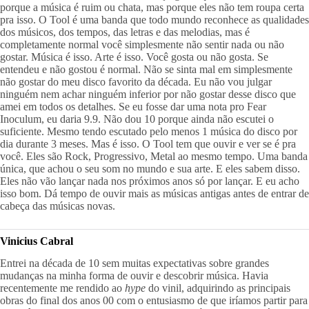
porque a música é ruim ou chata, mas porque eles não tem roupa certa 
pra isso. O Tool é uma banda que todo mundo reconhece as qualidades 
dos músicos, dos tempos, das letras e das melodias, mas é 
completamente normal você simplesmente não sentir nada ou não 
gostar. Música é isso. Arte é isso. Você gosta ou não gosta. Se 
entendeu e não gostou é normal. Não se sinta mal em simplesmente 
não gostar do meu disco favorito da década. Eu não vou julgar 
ninguém nem achar ninguém inferior por não gostar desse disco que 
amei em todos os detalhes. Se eu fosse dar uma nota pro Fear 
Inoculum, eu daria 9.9. Não dou 10 porque ainda não escutei o 
suficiente. Mesmo tendo escutado pelo menos 1 música do disco por 
dia durante 3 meses. Mas é isso. O Tool tem que ouvir e ver se é pra 
você. Eles são Rock, Progressivo, Metal ao mesmo tempo. Uma banda 
única, que achou o seu som no mundo e sua arte. E eles sabem disso. 
Eles não vão lançar nada nos próximos anos só por lançar. E eu acho 
isso bom. Dá tempo de ouvir mais as músicas antigas antes de entrar de 
cabeça das músicas novas.
Vinicius Cabral
Entrei na década de 10 sem muitas expectativas sobre grandes 
mudanças na minha forma de ouvir e descobrir música. Havia 
recentemente me rendido ao 
hype
 do vinil, adquirindo as principais 
obras do final dos anos 00 com o entusiasmo de que iríamos partir para 