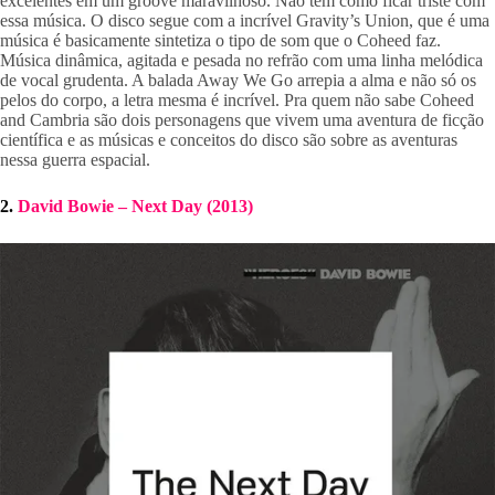
excelentes em um groove maravilhoso. Não tem como ficar triste com 
essa música. O disco segue com a incrível Gravity’s Union, que é uma 
música é basicamente sintetiza o tipo de som que o Coheed faz. 
Música dinâmica, agitada e pesada no refrão com uma linha melódica 
de vocal grudenta. A balada Away We Go arrepia a alma e não só os 
pelos do corpo, a letra mesma é incrível. Pra quem não sabe Coheed 
and Cambria são dois personagens que vivem uma aventura de ficção 
científica e as músicas e conceitos do disco são sobre as aventuras 
nessa guerra espacial.
2. 
David Bowie – Next Day (2013)