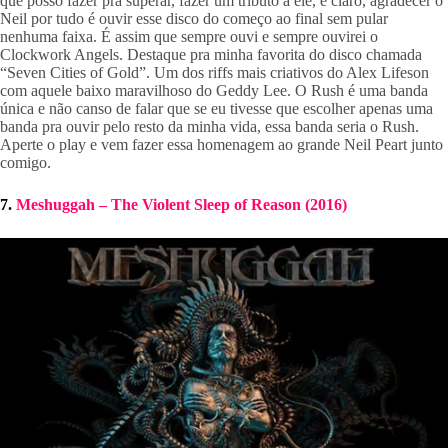
que posso fazer pra superar, fazer um tributo a ele, e claro, agradecer o 
Neil por tudo é ouvir esse disco do começo ao final sem pular 
nenhuma faixa. É assim que sempre ouvi e sempre ouvirei o 
Clockwork Angels. Destaque pra minha favorita do disco chamada 
“Seven Cities of Gold”. Um dos riffs mais criativos do Alex Lifeson 
com aquele baixo maravilhoso do Geddy Lee. O Rush é uma banda 
única e não canso de falar que se eu tivesse que escolher apenas uma 
banda pra ouvir pelo resto da minha vida, essa banda seria o Rush. 
Aperte o play e vem fazer essa homenagem ao grande Neil Peart junto 
comigo.
7. 
Meshuggah – The Violent Sleep of Reason (2016)