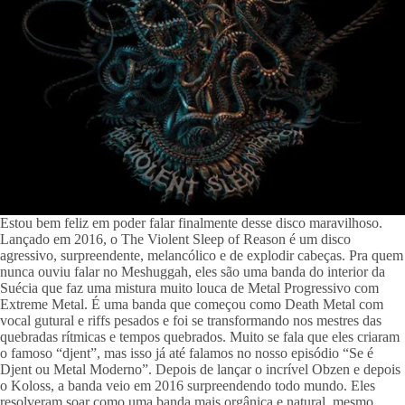
Estou bem feliz em poder falar finalmente desse disco maravilhoso. 
Lançado em 2016, o The Violent Sleep of Reason é um disco 
agressivo, surpreendente, melancólico e de explodir cabeças. Pra quem 
nunca ouviu falar no Meshuggah, eles são uma banda do interior da 
Suécia que faz uma mistura muito louca de Metal Progressivo com 
Extreme Metal. É uma banda que começou como Death Metal com 
vocal gutural e riffs pesados e foi se transformando nos mestres das 
quebradas rítmicas e tempos quebrados. Muito se fala que eles criaram 
o famoso “djent”, mas isso já até falamos no nosso episódio “Se é 
Djent ou Metal Moderno”. Depois de lançar o incrível Obzen e depois 
o Koloss, a banda veio em 2016 surpreendendo todo mundo. Eles 
resolveram soar como uma banda mais orgânica e natural, mesmo 