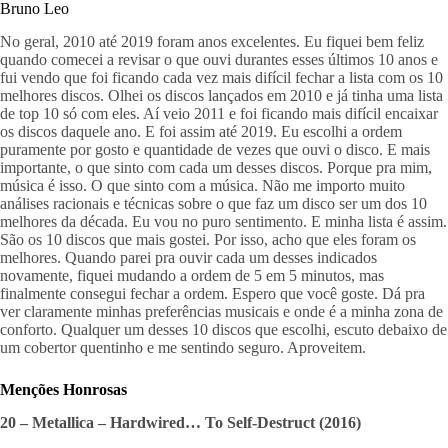
Bruno Leo
No geral, 2010 até 2019 foram anos excelentes. Eu fiquei bem feliz 
quando comecei a revisar o que ouvi durantes esses últimos 10 anos e 
fui vendo que foi ficando cada vez mais difícil fechar a lista com os 10 
melhores discos. Olhei os discos lançados em 2010 e já tinha uma lista 
de top 10 só com eles. Aí veio 2011 e foi ficando mais difícil encaixar 
os discos daquele ano. E foi assim até 2019. Eu escolhi a ordem 
puramente por gosto e quantidade de vezes que ouvi o disco. E mais 
importante, o que sinto com cada um desses discos. Porque pra mim, 
música é isso. O que sinto com a música. Não me importo muito 
análises racionais e técnicas sobre o que faz um disco ser um dos 10 
melhores da década. Eu vou no puro sentimento. E minha lista é assim. 
São os 10 discos que mais gostei. Por isso, acho que eles foram os 
melhores. Quando parei pra ouvir cada um desses indicados 
novamente, fiquei mudando a ordem de 5 em 5 minutos, mas 
finalmente consegui fechar a ordem. Espero que você goste. Dá pra 
ver claramente minhas preferências musicais e onde é a minha zona de 
conforto. Qualquer um desses 10 discos que escolhi, escuto debaixo de 
um cobertor quentinho e me sentindo seguro. Aproveitem.
Menções Honrosas
20 – Metallica – Hardwired… To Self-Destruct (2016)