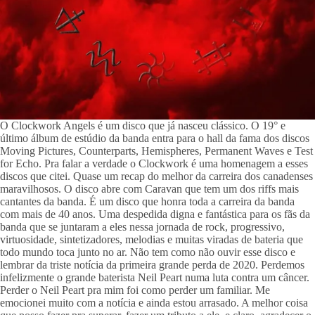
O Clockwork Angels é um disco que já nasceu clássico. O 19° e 
último álbum de estúdio da banda entra para o hall da fama dos discos 
Moving Pictures, Counterparts, Hemispheres, Permanent Waves e Test 
for Echo. Pra falar a verdade o Clockwork é uma homenagem a esses 
discos que citei. Quase um recap do melhor da carreira dos canadenses 
maravilhosos. O disco abre com Caravan que tem um dos riffs mais 
cantantes da banda. É um disco que honra toda a carreira da banda 
com mais de 40 anos. Uma despedida digna e fantástica para os fãs da 
banda que se juntaram a eles nessa jornada de rock, progressivo, 
virtuosidade, sintetizadores, melodias e muitas viradas de bateria que 
todo mundo toca junto no ar. Não tem como não ouvir esse disco e 
lembrar da triste notícia da primeira grande perda de 2020. Perdemos 
infelizmente o grande baterista Neil Peart numa luta contra um câncer. 
Perder o Neil Peart pra mim foi como perder um familiar. Me 
emocionei muito com a notícia e ainda estou arrasado. A melhor coisa 