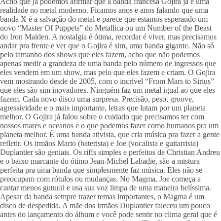
Acho que já podemos afirmar que a banda francesa Gojira já é uma 
realidade no metal moderno. Ficamos anos e anos falando que uma 
banda X é a salvação do metal e parece que estamos esperando um 
novo “Master Of Puppets” do Metallica ou um Number of the Beast 
do Iron Maiden. A nostalgia é ótima, recordar é viver, mas precisamos 
andar pra frente e ver que o Gojira é sim, uma banda gigante. Não só 
pelo tamanho dos shows que eles fazem, acho que não podemos 
apenas medir a grandeza de uma banda pelo número de ingressos que 
eles vendem em um show, mas pelo que eles fazem e criam. O Gojira 
vem mostrando desde de 2005, com o incrível “From Mars to Sirius” 
que eles são sim inovadores. Ninguém faz um metal igual ao que eles 
fazem. Cada novo disco uma surpresa. Precisão, peso, groove, 
agressividade e o mais importante, letras que lutam por um planeta 
melhor. O Gojira já falou sobre o cuidado que precisamos ter com 
nossos mares e oceanos e o que podemos fazer como humanos pra um 
planeta melhor. É uma banda ativista, que cria música pra fazer a gente 
refletir. Os irmãos Mario (baterista) e Joe (vocalista e guitarrista) 
Duplantier são geniais. Os riffs simples e perfeitos de Christian Andreu 
e o baixo marcante do ótimo Jean-Michel Labadie, são a mistura 
perfeita pra uma banda que simplesmente faz música. Eles não se 
preocupam com rótulos ou mudanças. No Magma, Joe começa a 
cantar menos gutural e usa sua voz limpa de uma maneira belíssima. 
Apesar da banda sempre trazer temas importantes, o Magma é um 
disco de despedida. A mãe dos irmãos Duplantier faleceu um pouco 
antes do lançamento do álbum e você pode sentir no clima geral que é 