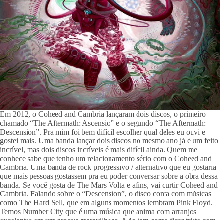
Em 2012, o Coheed and Cambria lançaram dois discos, o primeiro 
chamado “The Aftermath: Ascensio” e o segundo “The Aftermath: 
Descension”. Pra mim foi bem difícil escolher qual deles eu ouvi e 
gostei mais. Uma banda lançar dois discos no mesmo ano já é um feito 
incrível, mas dois discos incríveis é mais difícil ainda. Quem me 
conhece sabe que tenho um relacionamento sério com o Coheed and 
Cambria. Uma banda de rock progressivo / alternativo que eu gostaria 
que mais pessoas gostassem pra eu poder conversar sobre a obra dessa 
banda. Se você gosta de The Mars Volta e afins, vai curtir Coheed and 
Cambria. Falando sobre o “Descension”, o disco conta com músicas 
como The Hard Sell, que em alguns momentos lembram Pink Floyd. 
Temos Number City que é uma música que anima com arranjos 