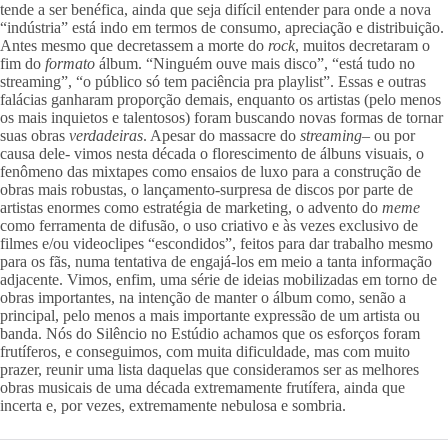
tende a ser benéfica, ainda que seja difícil entender para onde a nova 
“indústria” está indo em termos de consumo, apreciação e distribuição. 
Antes mesmo que decretassem a morte do 
rock
, muitos decretaram o 
fim do 
formato 
álbum. “Ninguém ouve mais disco”, “está tudo no 
streaming”, “o público só tem paciência pra playlist”. Essas e outras 
falácias ganharam proporção demais, enquanto os artistas (pelo menos 
os mais inquietos e talentosos) foram buscando novas formas de tornar 
suas obras 
verdadeiras
. Apesar do massacre do 
streaming
– ou por 
causa dele- vimos nesta década o florescimento de álbuns visuais, o 
fenômeno das mixtapes como ensaios de luxo para a construção de 
obras mais robustas, o lançamento-surpresa de discos por parte de 
artistas enormes como estratégia de marketing, o advento do 
meme 
como ferramenta de difusão, o uso criativo e às vezes exclusivo de 
filmes e/ou videoclipes “escondidos”, feitos para dar trabalho mesmo 
para os fãs, numa tentativa de engajá-los em meio a tanta informação 
adjacente. Vimos, enfim, uma série de ideias mobilizadas em torno de 
obras importantes, na intenção de manter o álbum como, senão a 
principal, pelo menos a mais importante expressão de um artista ou 
banda. Nós do Silêncio no Estúdio achamos que os esforços foram 
frutíferos, e conseguimos, com muita dificuldade, mas com muito 
prazer, reunir uma lista daquelas que consideramos ser as melhores 
obras musicais de uma década extremamente frutífera, ainda que 
incerta e, por vezes, extremamente nebulosa e sombria.