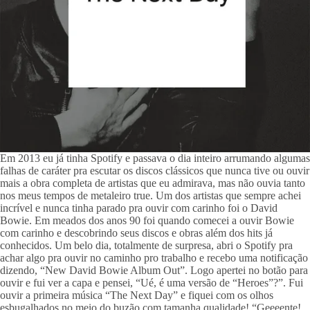
Em 2013 eu já tinha Spotify e passava o dia inteiro arrumando algumas 
falhas de caráter pra escutar os discos clássicos que nunca tive ou ouvir 
mais a obra completa de artistas que eu admirava, mas não ouvia tanto 
nos meus tempos de metaleiro true. Um dos artistas que sempre achei 
incrível e nunca tinha parado pra ouvir com carinho foi o David 
Bowie. Em meados dos anos 90 foi quando comecei a ouvir Bowie 
com carinho e descobrindo seus discos e obras além dos hits já 
conhecidos. Um belo dia, totalmente de surpresa, abri o Spotify pra 
achar algo pra ouvir no caminho pro trabalho e recebo uma notificação 
dizendo, “New David Bowie Album Out”. Logo apertei no botão para 
ouvir e fui ver a capa e pensei, “Ué, é uma versão de “Heroes”?”. Fui 
ouvir a primeira música “The Next Day” e fiquei com os olhos 
esbugalhados no meio do buzão com tamanha qualidade! “Geeeente! 