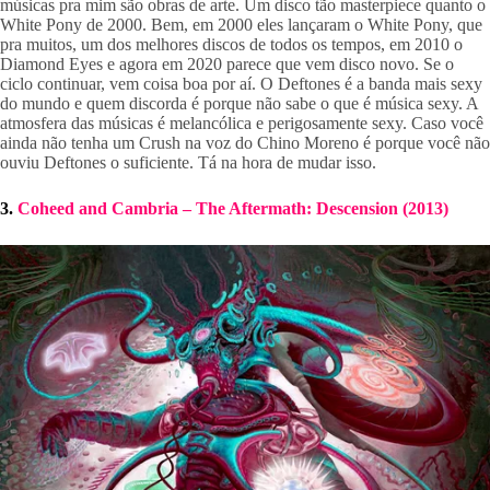
músicas pra mim são obras de arte. Um disco tão masterpiece quanto o 
White Pony de 2000. Bem, em 2000 eles lançaram o White Pony, que 
pra muitos, um dos melhores discos de todos os tempos, em 2010 o 
Diamond Eyes e agora em 2020 parece que vem disco novo. Se o 
ciclo continuar, vem coisa boa por aí. O Deftones é a banda mais sexy 
do mundo e quem discorda é porque não sabe o que é música sexy. A 
atmosfera das músicas é melancólica e perigosamente sexy. Caso você 
ainda não tenha um Crush na voz do Chino Moreno é porque você não 
ouviu Deftones o suficiente. Tá na hora de mudar isso.
3. 
Coheed and Cambria – The Aftermath: Descension (2013)