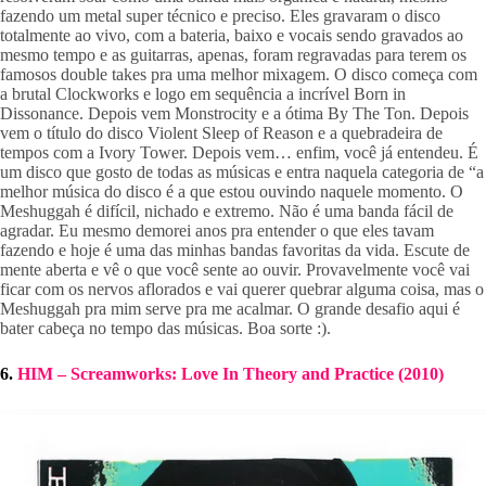
fazendo um metal super técnico e preciso. Eles gravaram o disco 
totalmente ao vivo, com a bateria, baixo e vocais sendo gravados ao 
mesmo tempo e as guitarras, apenas, foram regravadas para terem os 
famosos double takes pra uma melhor mixagem. O disco começa com 
a brutal Clockworks e logo em sequência a incrível Born in 
Dissonance. Depois vem Monstrocity e a ótima By The Ton. Depois 
vem o título do disco Violent Sleep of Reason e a quebradeira de 
tempos com a Ivory Tower. Depois vem… enfim, você já entendeu. É 
um disco que gosto de todas as músicas e entra naquela categoria de “a 
melhor música do disco é a que estou ouvindo naquele momento. O 
Meshuggah é difícil, nichado e extremo. Não é uma banda fácil de 
agradar. Eu mesmo demorei anos pra entender o que eles tavam 
fazendo e hoje é uma das minhas bandas favoritas da vida. Escute de 
mente aberta e vê o que você sente ao ouvir. Provavelmente você vai 
ficar com os nervos aflorados e vai querer quebrar alguma coisa, mas o 
Meshuggah pra mim serve pra me acalmar. O grande desafio aqui é 
bater cabeça no tempo das músicas. Boa sorte :).
6. 
HIM – Screamworks: Love In Theory and Practice (2010)