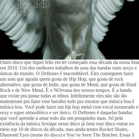
Outro disco que fiquei feliz em ter começado essa década da nossa lista 
em 2010. Um dos melhores trabalhos de uma das bandas mais sexys e 
únicas do mundo. O Deftones é inacreditável. Eles conseguem fazer 
um som que agrada quem gosta de Hip Hop, que gosta de rock 
alternativo, que gosta de Indie, que gosta de Metal, que gosta de Hard 
Rock e de New Metal. É o NOrvana dos nossos tempos. É a banda 
que existe pra juntar todas as tribos. Infelizmente eles não são tão 
mainstream pra fazer esse barulho todo pra mostrar que música boa é 
música boa. Você pode fazer um hip hop metal com vocal sussurrado e 
sexy e super atmosférico e ser único. O Deftones é daquelas bandas 
que você aprende a amar todo dia um pouquinho mais. Só pela 
existência da música Sextape nesse disco já faria esse disco entrar no 
meio top 10 de discos da década, mas ainda temos Rocket Skates, 
Diamond Eyes (nome do disco) e You’ve Seen The Butcher. Essas 3 