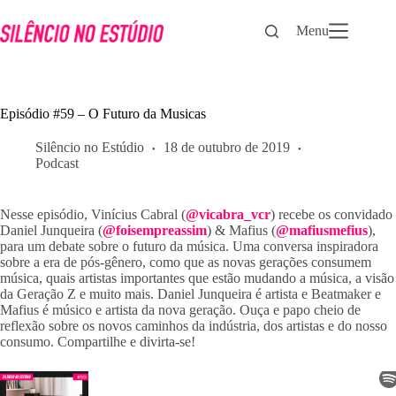
Pular
para
Menu
o
conteúdo
Episódio #59 – O Futuro da Musicas
Silêncio no Estúdio
18 de outubro de 2019
Podcast
Nesse episódio, Vinícius Cabral (
@vicabra_vcr
) recebe os convidado 
Daniel Junqueira (
@foisempreassim
) & Mafius (
@mafiusmefius
), 
para um debate sobre o futuro da música. Uma conversa inspiradora 
sobre a era de pós-gênero, como que as novas gerações consumem 
música, quais artistas importantes que estão mudando a música, a visão 
da Geração Z e muito mais. Daniel Junqueira é artista e Beatmaker e 
Mafius é músico e artista da nova geração. Ouça e papo cheio de 
reflexão sobre os novos caminhos da indústria, dos artistas e do nosso 
consumo. Compartilhe e divirta-se!