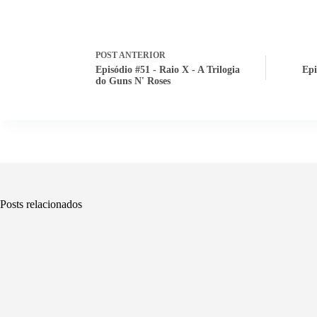
POST
ANTERIOR
Episódio #51 - Raio X - A Trilogia
Epi
do Guns N' Roses
Posts relacionados