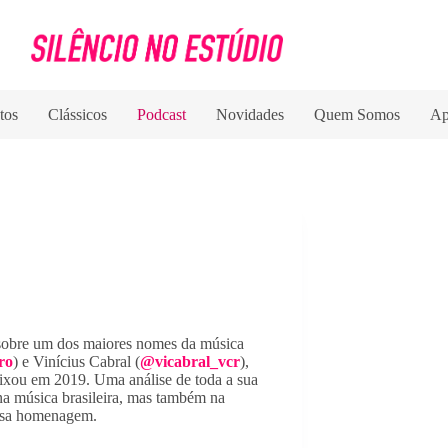
tos
Clássicos
Podcast
Novidades
Quem Somos
Ap
 sobre um dos maiores nomes da música 
ro
) e Vinícius Cabral (
@vicabral_vcr
), 
xou em 2019. Uma análise de toda a sua 
na música brasileira, mas também na 
essa homenagem.