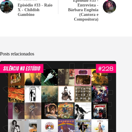
Episódio #35 -
Episódio #33 - Raio
Entrevista -
X - Childish
Bárbara Eugênia
Gambino
(Cantora e
Compositora)
Posts relacionados