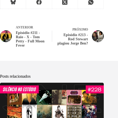
ANTERIOR
PRÓXIMO
Episódio #211 -
Episódio #213 -
Raio - X - Tom
Rod Stewart
Petty - Full Moon
plagiou Jorge Ben?
Fever
Posts relacionados