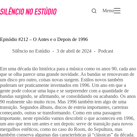
Pular
para
Menu
o
conteúdo
Episódio #212 – O Antes e o Depois de 1996
Silêncio no Estúdio
3 de abril de 2024
Podcast
Em uma década tão histórica para a música como os anos 90, cada ano 
que se olha parece uma grande novidade. As bandas se renovavam de 
um disco pro outro, coisas novas surgem. Estilos novos também 
puderam ser praticamente inventados em 1996. Um ano em que a 
gente pode colocar uma lupa e se surpreender com a quantidade de 
bandas surgindo, se afirmando, se consolidando ou acabando. Os anos 
90 realmente são muito ricos. Mas 1996 também tem algo de uma 
transição. Segundos álbuns, discos de estreia importantes, carreiras 
começando, outras se transformando. Como em uma passagem 
importante, neste episódio vamos descobrir o que aconteceu em 1996, 
um ano que tem um antes e um depois: serve de transição para novos 
mergulhos estéticos, como no caso do Roots, do Sepultura, mas 
também conserva algumas das características já “clássicas” da década. 