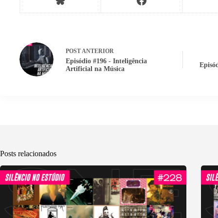
POST
ANTERIOR
Episódio #196 - Inteligência
Episó
Artificial na Música
Posts relacionados