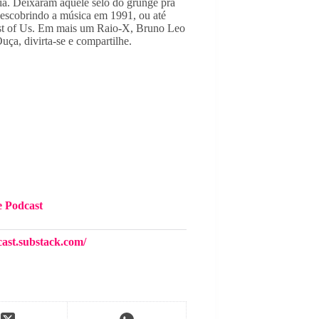
a. Deixaram aquele selo do grunge pra 
escobrindo a música em 1991, ou até 
t of Us. Em mais um Raio-X, Bruno Leo 
uça, divirta-se e compartilhe.
e Podcast
ast.substack.com/⁠⁠⁠