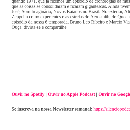
quando 1971, que já fizemos um episódio de cronologias da músic
que as coisas se consolidaram e ficaram gigantescas. Ainda tive
José, Som Imaginário, Novos Baianos no Brasil. No exterior, Ali
Zeppelin como experientes e as estreias do Aerosmith, do Queen
episódio da nossa 6 temporada, Bruno Leo Ribeiro e Marcio Vian
Ouça, divirta-se e compartilhe.
Ouvir no Spotify
 | 
Ouvir no Apple Podcast
 | 
Ouvir no Googl
Se inscreva na nossa Newsletter semanal: 
⁠⁠https://silenciopodc