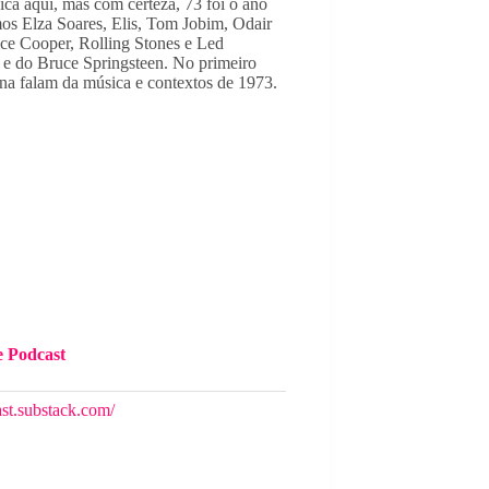
a aqui, mas com certeza, 73 foi o ano 
mos Elza Soares, Elis, Tom Jobim, Odair 
ce Cooper, Rolling Stones e Led 
 e do Bruce Springsteen. No primeiro 
a falam da música e contextos de 1973. 
e Podcast
ast.substack.com/⁠⁠⁠