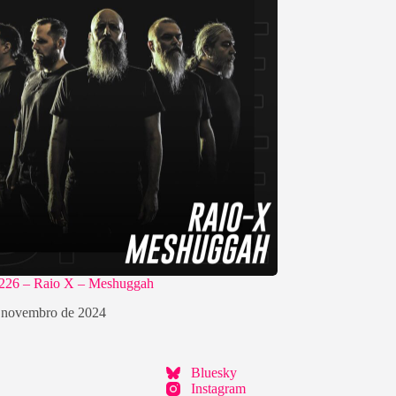
#226 – Raio X – Meshuggah
 novembro de 2024
Bluesky
Instagram