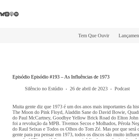
Pular
para
o
conteúdo
Tem Que Ouvir
Lançamen
Episódio Episódio #193 – As Influências de 1973
Silêncio no Estúdio
26 de abril de 2023
Podcast
Muita gente diz que 1973 é um dos anos mais importantes da his
The Moon do Pink Floyd, Aladdin Sane do David Bowie, Quad
do Paul McCartney, Goodbye Yellow Brick Road do Elton John e m
foi a revolução da MPB. Tivemos Secos e Molhados, Pérola Neg
do Raul Seixas e Todos os Olhos do Tom Zé. Mas por que será q
gente para pra pensar em 1973, todos os discos são muito influen