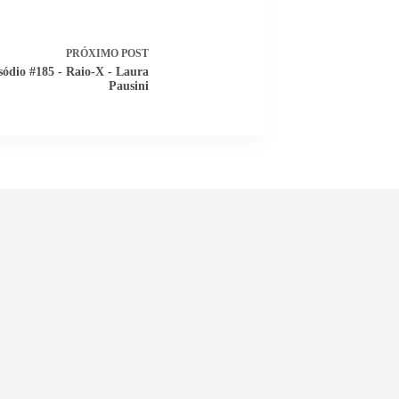
PRÓXIMO
POST
sódio #185 - Raio-X - Laura
Pausini