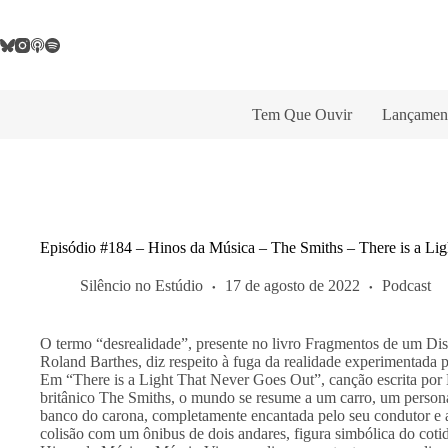
Pular
para
o
conteúdo
Tem Que Ouvir
Lançamen
Episódio #184 – Hinos da Música – The Smiths – There is a Lig
Silêncio no Estúdio
17 de agosto de 2022
Podcast
O termo “desrealidade”, presente no livro Fragmentos de um Dis
Roland Barthes, diz respeito à fuga da realidade experimentada 
Em “There is a Light That Never Goes Out”, canção escrita por 
britânico The Smiths, o mundo se resume a um carro, um persona
banco do carona, completamente encantada pelo seu condutor e a 
colisão com um ônibus de dois andares, figura simbólica do cotid