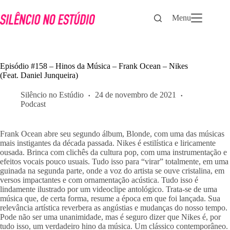
Pular
para
Menu
o
conteúdo
Episódio #158 – Hinos da Música – Frank Ocean – Nikes
(Feat. Daniel Junqueira)
Silêncio no Estúdio
24 de novembro de 2021
Podcast
Frank Ocean abre seu segundo álbum, Blonde, com uma das músicas 
mais instigantes da década passada. Nikes é estilística e liricamente 
ousada. Brinca com clichês da cultura pop, com uma instrumentação e 
efeitos vocais pouco usuais. Tudo isso para “virar” totalmente, em uma 
guinada na segunda parte, onde a voz do artista se ouve cristalina, em 
versos impactantes e com ornamentação acústica. Tudo isso é 
lindamente ilustrado por um videoclipe antológico. Trata-se de uma 
música que, de certa forma, resume a época em que foi lançada. Sua 
relevância artística reverbera as angústias e mudanças do nosso tempo. 
Pode não ser uma unanimidade, mas é seguro dizer que Nikes é, por 
tudo isso, um verdadeiro hino da música. Um clássico contemporâneo. 