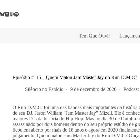
Pular
para
o
conteúdo
Tem Que Ouvir
Lançamen
Episódio #115 – Quem Matou Jam Master Jay do Run D.M.C?
Silêncio no Estúdio
9 de dezembro de 2020
Podcast
O Run D.M.C. foi uma das bandas mais importantes da história d
do seu DJ, Jason William “Jam Master Jay” Mizell. Ele é conhec
maiores DJs da história do Hip Hop. Mas no dia 30 de Outubro de
assassinado por dois homens dentro do seu próprio estúdio de 
ficou em aberto por mais de 18 anos e agora em 2020 finalmente
julgamento. Quem matou Jam Master Jay do Run D.M.C? Ouça e